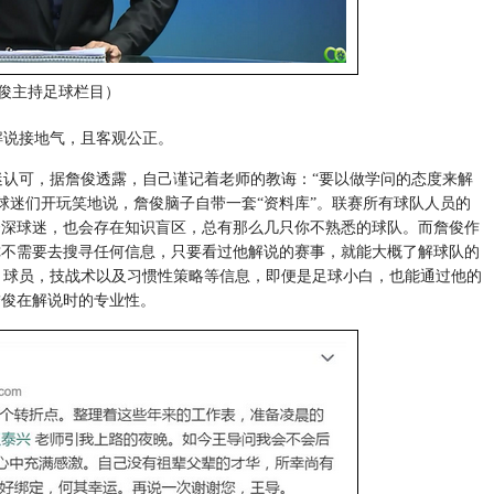
俊主持足球栏目）
说接地气，且客观公正。
可，据詹俊透露，自己谨记着老师的教诲：“要以做学问的态度来解
球迷们开玩笑地说，詹俊脑子自带一套“资料库”。联赛所有球队人员的
资深球迷，也会存在知识盲区，总有那么几只你不熟悉的球队。而詹俊作
你不需要去搜寻任何信息，只要看过他解说的赛事，就能大概了解球队的
，球员，技战术以及习惯性策略等信息，即便是足球小白，也能通过他的
詹俊在解说时的专业性。