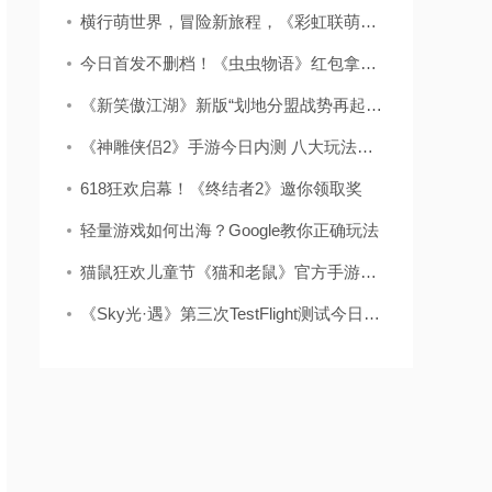
横行萌世界，冒险新旅程，《彩虹联萌》萌测开启！
今日首发不删档！《虫虫物语》红包拿不停
《新笑傲江湖》新版“划地分盟战势再起”2.20上线
《神雕侠侣2》手游今日内测 八大玩法唤醒回合制
618狂欢启幕！《终结者2》邀你领取奖
轻量游戏如何出海？Google教你正确玩法
猫鼠狂欢儿童节《猫和老鼠》官方手游掀追逃狂潮
《Sky光·遇》第三次TestFlight测试今日来袭